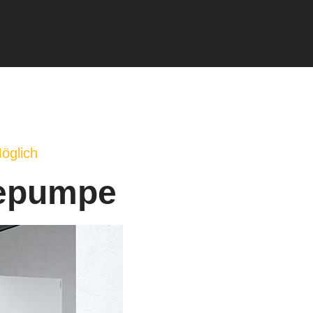
öglich
mepumpe