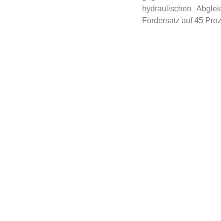
hydraulischen Abgle
Fördersatz auf 45 Proz
Keine E
Email Address*
Name