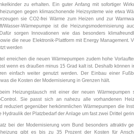
kelkinder zu erhalten. Ein guter Anfang mit sofortiger Wirk
Gasheizungen gegen klimaschonende Heizsysteme wie etwa W
 erzeugen sie CO2-frei Wärme zum Heizen und zur Warmwass
ft/Wasser-Wärmepumpe ist die Heizungsmodernisierung auc
Dafür sorgen Innovationen wie das besonders klimafreundli
 sowie die neue Elektronik-Plattform mit Energy Management.
tzt werden
ttel erreichen die neuen Wärmepumpen zudem hohe Vorlaufte
bst wenn es draußen minus 15 Grad kalt ist. Deshalb können in
en einfach weiter genutzt werden. Der Einbau einer Fußbo
 was die Kosten der Modernisierung in Grenzen hält.
 beim Heizungstausch mit einer der neuen Wärmepumpen 
oControl. Sie passt sich an nahezu alle vorhandenen Hei
d reduziert gegenüber herkömmlichen Wärmepumpen die Install
 Hydraulik der Platzbedarf der Anlage um fast zwei Drittel gerin
atz bei der Modernisierung vom Bund besonders attraktiv ge
heizung gibt es bis zu 35 Prozent der Kosten für Ansch