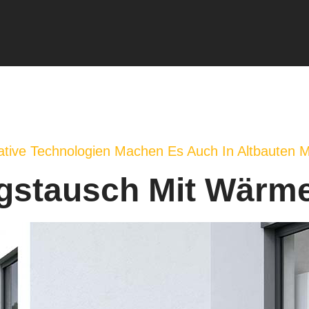
ative Technologien Machen Es Auch In Altbauten M
gstausch Mit Wär