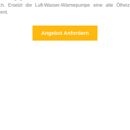
ich. Ersetzt die Luft-Wasser-Wärmepumpe eine alte Ölheiz
ent.
Angebot Anfordern
Melden Sie Sich Bei Unserem Newsletter An
nergieNews Mehr V