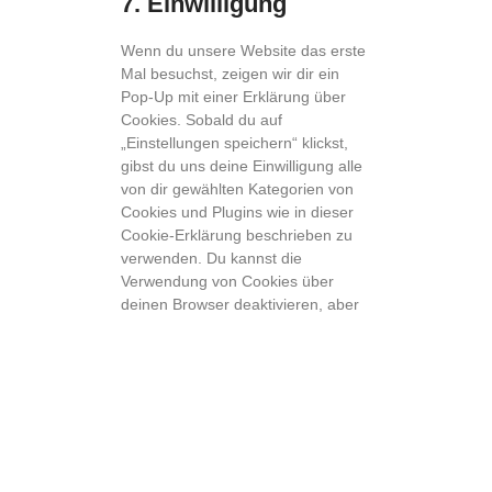
7. Einwilligung
Wenn du unsere Website das erste
Mal besuchst, zeigen wir dir ein
Pop-Up mit einer Erklärung über
Cookies. Sobald du auf
„Einstellungen speichern“ klickst,
gibst du uns deine Einwilligung alle
von dir gewählten Kategorien von
Cookies und Plugins wie in dieser
Cookie-Erklärung beschrieben zu
verwenden. Du kannst die
Verwendung von Cookies über
deinen Browser deaktivieren, aber
bitte beachte, dass unsere Website
dann unter Umständen nicht richtig
funktioniert.
7.1 Verwalte deine
Einwilligungseinstellungen
Du hast die Cookie-Richtlinie ohne