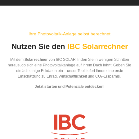
Ihre Photovoltaik-Anlage selbst berechnet
Nutzen Sie den
IBC Solarrechner
Mit dem
Solarrechner
von IBC SOLAR finden Sie in wenigen Schritten
heraus, ob sich eine Photovoltaikanlage auf Ihrem Dach lohnt. Geben Sie
einfach einige Eckdaten ein – unser Tool liefert Ihnen eine erste
Einschätzung zu Ertrag, Wirtschaftlichkeit und CO₂-Ersparnis.
Jetzt starten und Potenziale entdecken!