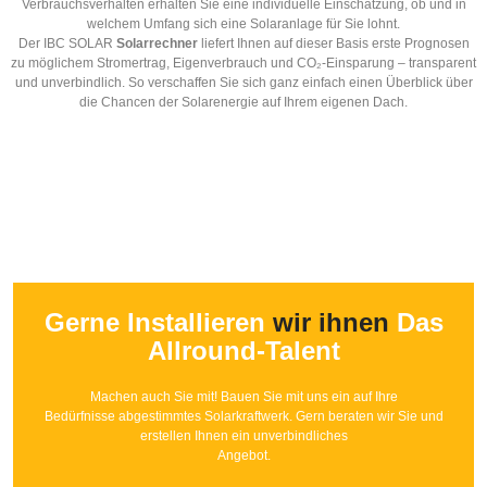
Verbrauchsverhalten erhalten Sie eine individuelle Einschätzung, ob und in
welchem Umfang sich eine Solaranlage für Sie lohnt.
Der IBC SOLAR
Solarrechner
liefert Ihnen auf dieser Basis erste Prognosen
zu möglichem Stromertrag, Eigenverbrauch und CO₂-Einsparung – transparent
und unverbindlich. So verschaffen Sie sich ganz einfach einen Überblick über
die Chancen der Solarenergie auf Ihrem eigenen Dach.
Gerne Installieren
wir ihnen
Das
Allround-Talent
Machen auch Sie mit! Bauen Sie mit uns ein auf Ihre
Bedürfnisse abgestimmtes Solarkraftwerk. Gern beraten wir Sie und
erstellen Ihnen ein unverbindliches
Angebot.